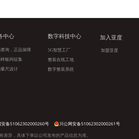
务中心
数字科技中心
加入亚度
伪查询，正品保障
5G智慧工厂
加盟亚度
国样板间征集
整装在线工地
约量尺设计
数字整装系统
安备51062302000260号
川公网安备51062302000261号
有差异，具体下单以公司发布的产品信息为准。