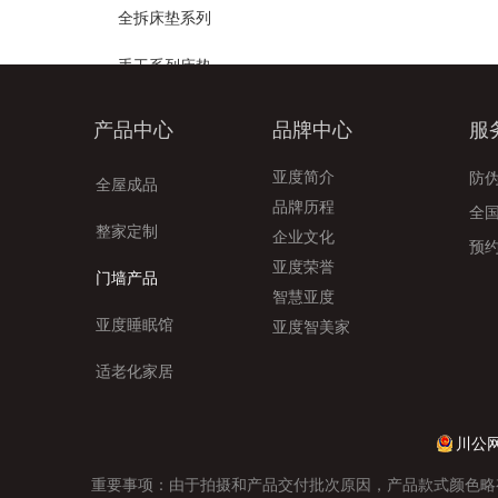
全拆床垫系列
手工系列床垫
黄麻系列床垫
产品中心
品牌中心
服
适老化家居
亚度简介
防
全屋成品
品牌历程
适老自理床（实木类）
全
整家定制
企业文化
预
适老自理床（板式类）
亚度荣誉
门墙产品
智慧亚度
适老护理床（手动）（实木类）
亚度睡眠馆
亚度智美家
适老护理床（手动）（板式类）
适老化家居
适老护理床（电动）（实木类）
川公网
适老护理床（电动）（板式类）
重要事项：由于拍摄和产品交付批次原因，产品款式颜色略