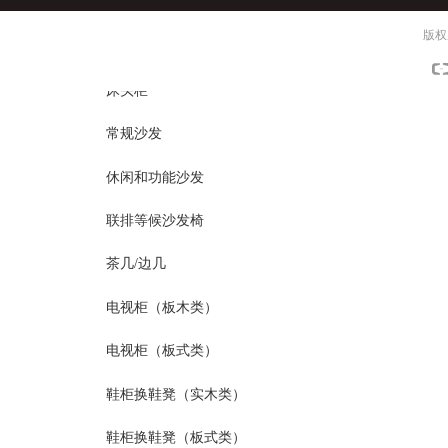
床护栏 床边扶手
版权
适老化床垫
床头柜
常规沙发
休闲和功能沙发
联排等候沙发椅
茶几/边几
电视柜（板木类）
电视柜（板式类）
鞋柜换鞋凳（实木类）
鞋柜换鞋凳（板式类）