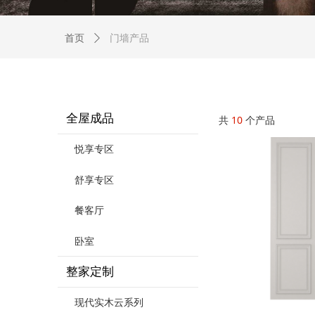
门墙产品
首页
ꄲ
全屋成品
共
10
个产品
悦享专区
舒享专区
餐客厅
卧室
整家定制
现代实木云系列