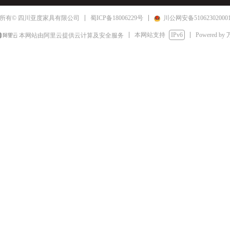
蜀ICP备18006229号
川公网安备51062302000
所有© 四川亚度家具有限公司
本网站支持
IPv6
Powered by
本网站由阿里云提供云计算及安全服务