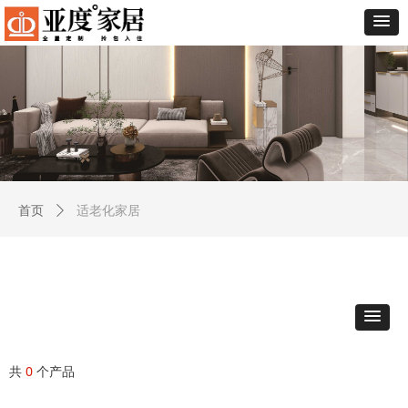
适老化家居
首页
ꄲ
共
0
个产品