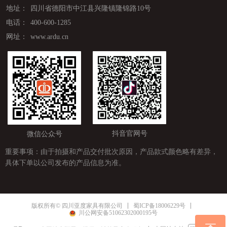
地址：
四川省德阳市中江县兴隆镇隆锦路10号
电话：
400-600-1285
网址：
www.ardu.cn
抖音官网号
微信公众号
重要事项：由于拍摄和产品交付批次原因，产品款式颜色略有差异，
具体下单以公司发布的产品信息为准。
蜀ICP备18006229号
版权所有© 四川亚度家具有限公司
川公网安备51062302000195号