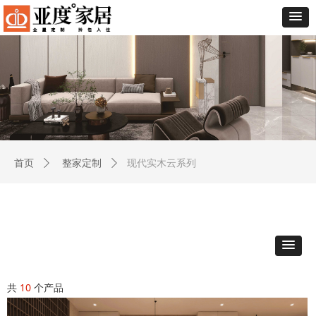
现代实木云系列
首页
ꄲ
整家定制
ꄲ
共
10
个产品