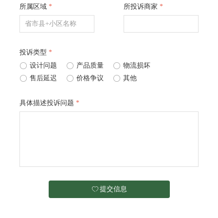
所属区域
*
所投诉商家
*
投诉类型
*
ꀐ
设计问题
ꀐ
产品质量
ꀐ
物流损坏
ꀐ
售后延迟
ꀐ
价格争议
ꀐ
其他
具体描述投诉问题
*
提交信息
ꄀ